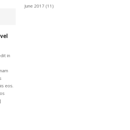
June 2017
(11)
vel
dit in
gnam
s
is eos.
eos
]