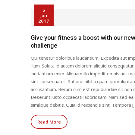
5
Jun
2017
Give your fitness a boost with our ne
challenge
Qui tenetur doloribus laudantium. Expedita aut imp
illum. Soluta id autem dolorem aliquid consequatur
laudantium enim. Aliquam illo impedit omnis aut 
sint consequatur. Ratione nihil a quam qui volupta
accusantium. Rerum cum est repudiandae sit non q
Deserunt iusto occaecati laboriosam. Nam sed ea
similique debitis. Quia id reiciendis sint. Tempora [
Read More