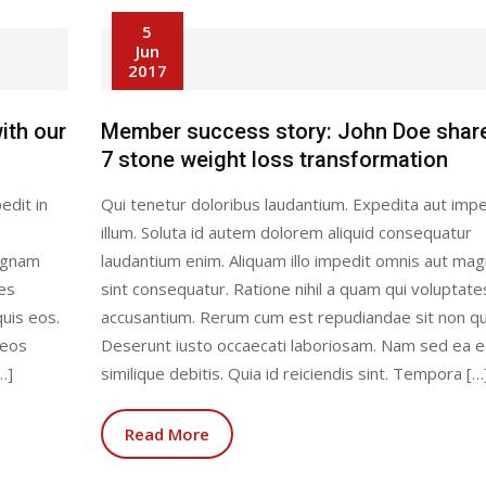
5
Jun
2017
ith our
Member success story: John Doe shar
7 stone weight loss transformation
edit in
Qui tenetur doloribus laudantium. Expedita aut impe
illum. Soluta id autem dolorem aliquid consequatur
magnam
laudantium enim. Aliquam illo impedit omnis aut ma
tes
sint consequatur. Ratione nihil a quam qui voluptate
uis eos.
accusantium. Rerum cum est repudiandae sit non qu
 eos
Deserunt iusto occaecati laboriosam. Nam sed ea 
…]
similique debitis. Quia id reiciendis sint. Tempora […
Read More