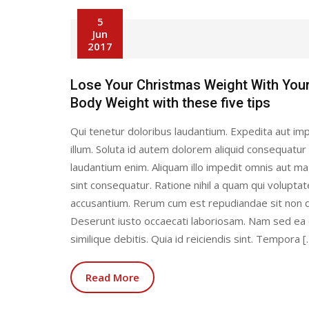
5
Jun
2017
Lose Your Christmas Weight With You
Body Weight with these five tips
Qui tenetur doloribus laudantium. Expedita aut imp
illum. Soluta id autem dolorem aliquid consequatur
laudantium enim. Aliquam illo impedit omnis aut 
sint consequatur. Ratione nihil a quam qui volupta
accusantium. Rerum cum est repudiandae sit non q
Deserunt iusto occaecati laboriosam. Nam sed ea
similique debitis. Quia id reiciendis sint. Tempora [
Read More