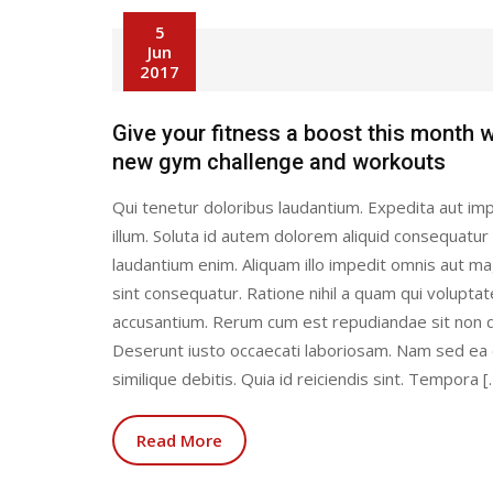
5
Jun
2017
Give your fitness a boost this month w
new gym challenge and workouts
Qui tenetur doloribus laudantium. Expedita aut imp
illum. Soluta id autem dolorem aliquid consequatur
laudantium enim. Aliquam illo impedit omnis aut 
sint consequatur. Ratione nihil a quam qui volupta
accusantium. Rerum cum est repudiandae sit non q
Deserunt iusto occaecati laboriosam. Nam sed ea
similique debitis. Quia id reiciendis sint. Tempora [
Read More