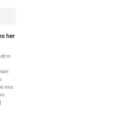
es her
dit in
gnam
s
is eos.
eos
]