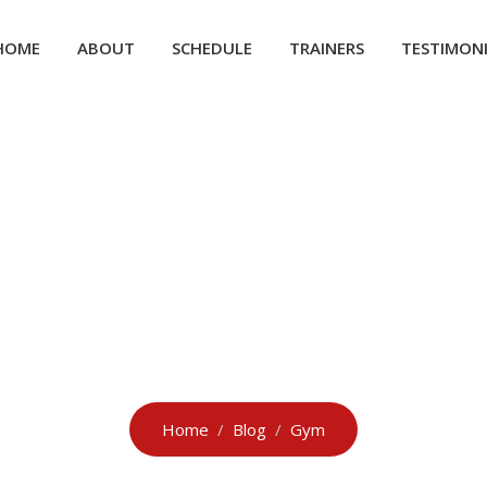
HOME
ABOUT
SCHEDULE
TRAINERS
TESTIMON
Category: Gym
Home
Blog
Gym