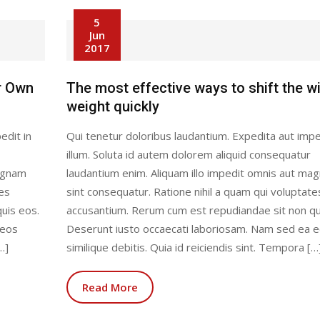
5
Jun
2017
r Own
The most effective ways to shift the w
weight quickly
edit in
Qui tenetur doloribus laudantium. Expedita aut impe
illum. Soluta id autem dolorem aliquid consequatur
magnam
laudantium enim. Aliquam illo impedit omnis aut ma
tes
sint consequatur. Ratione nihil a quam qui voluptate
uis eos.
accusantium. Rerum cum est repudiandae sit non qu
 eos
Deserunt iusto occaecati laboriosam. Nam sed ea 
…]
similique debitis. Quia id reiciendis sint. Tempora […
Read More