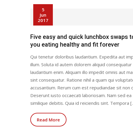
5
Jun
2017
Five easy and quick lunchbox swaps t
you eating healthy and fit forever
Qui tenetur doloribus laudantium. Expedita aut imp
illum. Soluta id autem dolorem aliquid consequatur
laudantium enim. Aliquam illo impedit omnis aut 
sint consequatur. Ratione nihil a quam qui volupta
accusantium. Rerum cum est repudiandae sit non q
Deserunt iusto occaecati laboriosam. Nam sed ea
similique debitis. Quia id reiciendis sint. Tempora [
Read More