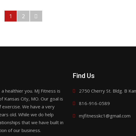
1
2
Find Us
a healthier you. MJ Fitness is
2750 Cherry St. Bldg. B Ka
of Kansas City, MO. Our goal is
816-916-0589
f exercise. We have a very
ears old. While we do help
mjfitnesskc1@gmail.com
lationships that we have built in
ion of our business.