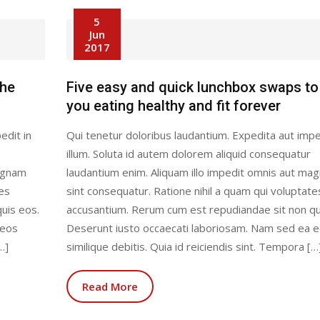
5
Jun
2017
the
Five easy and quick lunchbox swaps to
you eating healthy and fit forever
edit in
Qui tenetur doloribus laudantium. Expedita aut impe
illum. Soluta id autem dolorem aliquid consequatur
magnam
laudantium enim. Aliquam illo impedit omnis aut ma
tes
sint consequatur. Ratione nihil a quam qui voluptate
uis eos.
accusantium. Rerum cum est repudiandae sit non qu
 eos
Deserunt iusto occaecati laboriosam. Nam sed ea 
…]
similique debitis. Quia id reiciendis sint. Tempora […
Read More