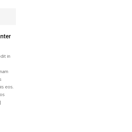
inter
dit in
gnam
s
is eos.
eos
]