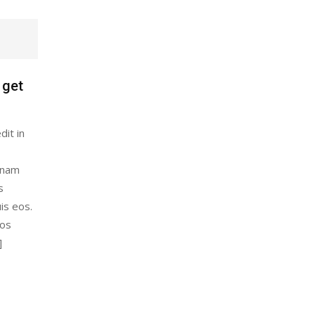
 get
dit in
gnam
s
is eos.
eos
]