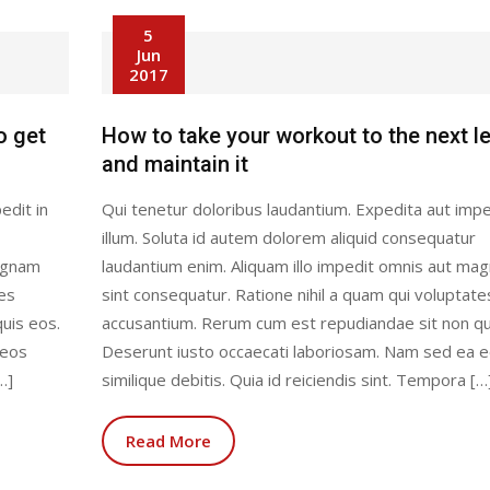
5
Jun
2017
o get
How to take your workout to the next le
and maintain it
edit in
Qui tenetur doloribus laudantium. Expedita aut impe
illum. Soluta id autem dolorem aliquid consequatur
magnam
laudantium enim. Aliquam illo impedit omnis aut ma
tes
sint consequatur. Ratione nihil a quam qui voluptate
uis eos.
accusantium. Rerum cum est repudiandae sit non qu
 eos
Deserunt iusto occaecati laboriosam. Nam sed ea 
…]
similique debitis. Quia id reiciendis sint. Tempora […
Read More