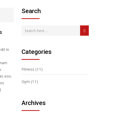
Search
s
dit in
Categories
gnam
Fitness
(11)
s
is eos.
Gym
(11)
eos
]
Archives