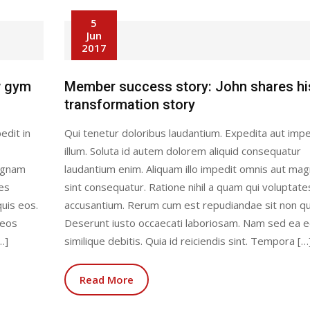
5
Jun
2017
w gym
Member success story: John shares hi
transformation story
edit in
Qui tenetur doloribus laudantium. Expedita aut impe
illum. Soluta id autem dolorem aliquid consequatur
magnam
laudantium enim. Aliquam illo impedit omnis aut ma
tes
sint consequatur. Ratione nihil a quam qui voluptate
uis eos.
accusantium. Rerum cum est repudiandae sit non qu
 eos
Deserunt iusto occaecati laboriosam. Nam sed ea 
…]
similique debitis. Quia id reiciendis sint. Tempora […
Read More